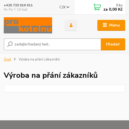
0
ks
+420 723 010 011
CZK
za
0,00 Kč
Po-Pá 7-16 hod.
Menu
Hledat
Úvod
Výroba na přání zákazníků
Výroba na přání zákazníků