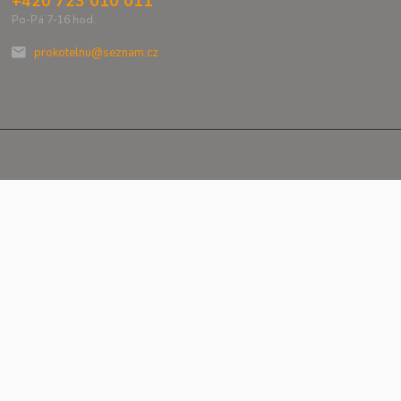
+420 723 010 011
Po-Pá 7-16 hod.
prokotelnu@seznam.cz