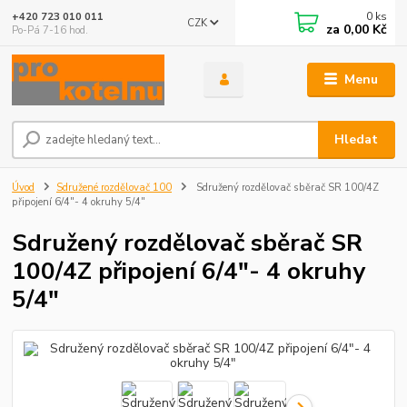
0
ks
+420 723 010 011
CZK
za
0,00 Kč
Po-Pá 7-16 hod.
Menu
Hledat
Úvod
Sdružené rozdělovač 100
Sdružený rozdělovač sběrač SR 100/4Z
připojení 6/4"- 4 okruhy 5/4"
Sdružený rozdělovač sběrač SR
100/4Z připojení 6/4"- 4 okruhy
5/4"