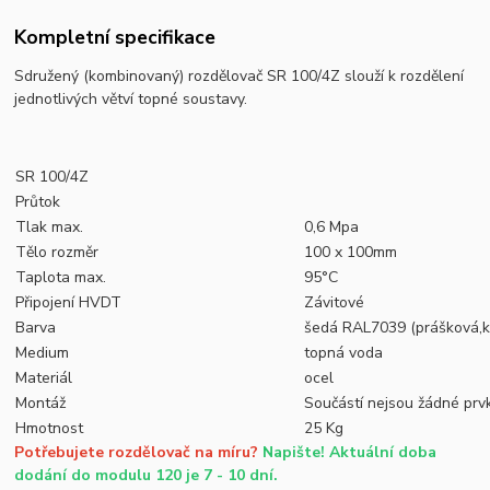
Kompletní specifikace
Sdružený (kombinovaný) rozdělovač SR 100/4Z
slouží k rozdělení
jednotlivých větví topné soustavy.
SR 100/4Z
Průtok
Tlak max.
0,6 Mpa
Tělo rozměr
100 x 100mm
Taplota max.
95°C
Připojení HVDT
Závitové
Barva
šedá RAL7039 (prášková,k
Medium
topná voda
Materiál
ocel
Montáž
Součástí nejsou žádné prvky
Hmotnost
25 Kg
Potřebujete rozdělovač na míru?
Napište! Aktuální doba
dodání do modulu 120 je 7 - 10 dní.