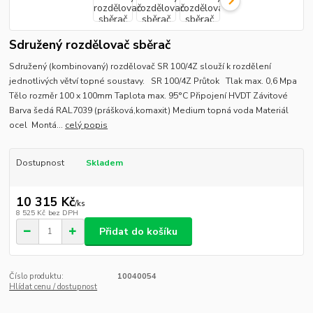
Sdružený rozdělovač sběrač
Sdružený (kombinovaný) rozdělovač SR 100/4Z slouží k rozdělení
jednotlivých větví topné soustavy. SR 100/4Z Průtok Tlak max. 0,6 Mpa
Tělo rozměr 100 x 100mm Taplota max. 95°C Připojení HVDT Závitové
Barva šedá RAL7039 (prášková,komaxit) Medium topná voda Materiál
ocel Montá...
celý popis
Dostupnost
Skladem
10 315 Kč
/
ks
8 525 Kč
bez DPH
Přidat do košíku
Číslo produktu:
10040054
Hlídat cenu / dostupnost