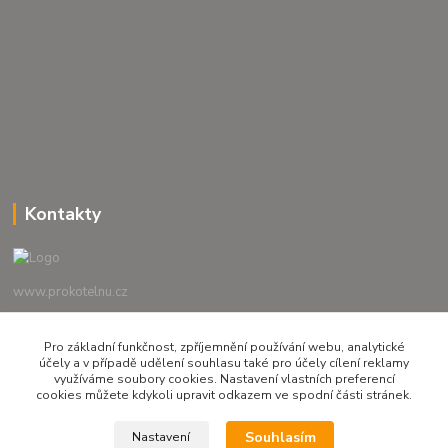
Kontakty
www.prokotelnu.cz
+420 723 010 011
Pro základní funkčnost, zpříjemnění používání webu, analytické
účely a v případě udělení souhlasu také pro účely cílení reklamy
Po-Pá 7-16 hod.
využíváme soubory cookies. Nastavení vlastních preferencí
cookies můžete kdykoli upravit odkazem ve spodní části stránek.
prokotelnu@seznam.cz
Souhlasím
Nastavení