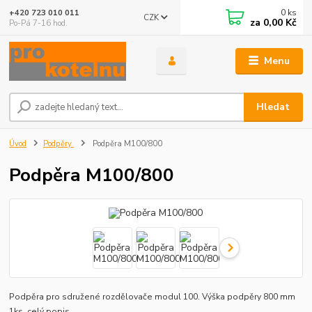
0
ks
+420 723 010 011
CZK
za
0,00 Kč
Po-Pá 7-16 hod.
Menu
Hledat
Úvod
Podpěry
Podpěra M100/800
Podpěra M100/800
Podpěra pro sdružené rozdělovače modul 100. Výška podpěry 800 mm
1ks.
celý popis