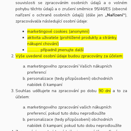
souvislosti se zpracováním osobních údajů a o volném
pohybu těchto údajů a o zrušení směrnice 95/46/ES (obecné
nařízení o ochraně osobních údajů) (dále jen
„Nařízení“
),
zpracovával/a následující osobní údaje:
marketingové cookies (anonymní)
aktivita uživatele (prohlížené produkty a stránky,
nákupní chování)
………….. případně jmenujte další
Výše uvedené osobní údaje budou zpracovány za účelem:
marketingového zpracování Vašich nákupních
preferencí
personalizace (tedy přizpůsobení) obchodních
nabídek či kampaní
Souhlas udělujete na zpracování po dobu
90 dní
a to za
účelem:
marketingového zpracování vašich nákupních
preferencí, pokud tuto dobu neprodloužíte
personalizace (tedy přizpůsobení) obchodních
nabídek či kampaní, pokud tuto dobu neprodloužíte