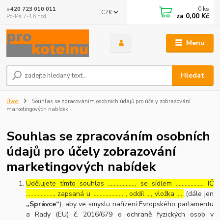
0
ks
+420 723 010 011
CZK
za
0,00 Kč
Po-Pá 7-16 hod.
Menu
Hledat
Úvod
Souhlas se zpracováním osobních údajů pro účely zobrazování
marketingových nabídek
Souhlas se zpracováním osobních
údajů pro účely zobrazování
marketingových nabídek
Udělujete tímto souhlas ……………..., se sídlem ………………, IČ
………………., zapsaná u ………………… , oddíl …, vložka …..
(dále jen
„Správce“
), aby ve smyslu nařízení Evropského parlamentu
a Rady (EU) č. 2016/679 o ochraně fyzických osob v