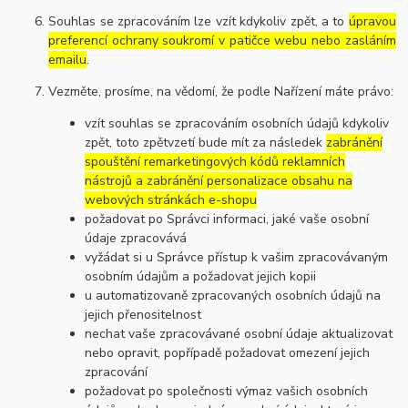
Souhlas se zpracováním lze vzít kdykoliv zpět, a to
úpravou
preferencí ochrany soukromí v patičce webu nebo zasláním
emailu
.
Vezměte, prosíme, na vědomí, že podle Nařízení máte právo:
vzít souhlas se zpracováním osobních údajů kdykoliv
zpět, toto zpětvzetí bude mít za následek
zabránění
spouštění remarketingových kódů reklamních
nástrojů a zabránění personalizace obsahu na
webových stránkách e-shopu
požadovat po Správci informaci, jaké vaše osobní
údaje zpracovává
vyžádat si u Správce přístup k vašim zpracovávaným
osobním údajům a požadovat jejich kopii
u automatizovaně zpracovaných osobních údajů na
jejich přenositelnost
nechat vaše zpracovávané osobní údaje aktualizovat
nebo opravit, popřípadě požadovat omezení jejich
zpracování
požadovat po společnosti výmaz vašich osobních