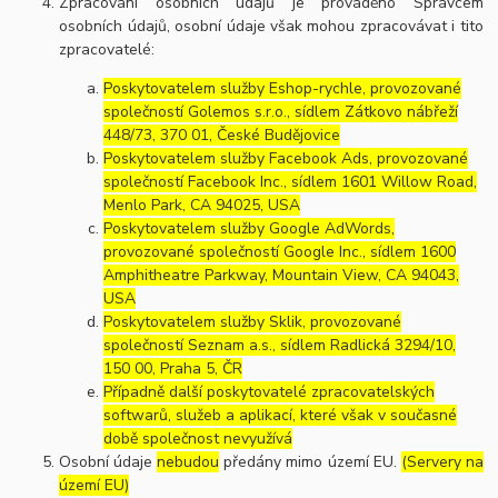
Zpracování osobních údajů je prováděno Správcem
osobních údajů, osobní údaje však mohou zpracovávat i tito
zpracovatelé:
Poskytovatelem služby Eshop-rychle, provozované
společností Golemos s.r.o., sídlem Zátkovo nábřeží
448/73, 370 01, České Budějovice
Poskytovatelem služby Facebook Ads, provozované
společností Facebook Inc., sídlem 1601 Willow Road,
Menlo Park, CA 94025, USA
Poskytovatelem služby Google AdWords,
provozované společností Google Inc., sídlem 1600
Amphitheatre Parkway, Mountain View, CA 94043,
USA
Poskytovatelem služby Sklik, provozované
společností Seznam a.s., sídlem Radlická 3294/10,
150 00, Praha 5, ČR
Případně další poskytovatelé zpracovatelských
softwarů, služeb a aplikací, které však v současné
době společnost nevyužívá
Osobní údaje
nebudou
předány mimo území EU.
(Servery na
území EU)