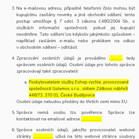
Na e-mailovou adresu, případně telefonní číslo mohou být
kupujícímu zasílány novinky a jiná obchodní sdělení, tento
postup umožňuje § 7 odst. 3 zákona č.480/2004 Sb., o
službách informační společnosti, pokud jej kupující
neodmítne. Tato sdělení lze kdykoliv jakýmkoliv způsobem –
například zasláním e-mailu nebo proklikem na odkaz
v obchodním sdělení – odhlásit.
Zpracování osobních údajů je prováděno
…………..
tedy
správcem osobních údajů. Osobní údaje pro tohoto správce
zpracovávají také zpracovatelé:
Poskytovatelem služby Eshop-rychle, provozované
společností Golemos s.r.o., sídlem Zátkovo nábřeží
448/73, 370 01, České Budějovice
Osobní údaje nebudou předány do třetích zemí mimo EU.
Správce nemá osobu tzv. pověřence. Správce lze
kontaktovat na emailové adrese
………………….
Správce osobních údajů, jakožto provozovatel webové
stránky
…………………
, užívá na této webové stránce soubory