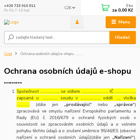
0
ks
+420 723 010 011
CZK
za
0,00 Kč
Po-Pá 7-16 hod.
Menu
Hledat
Úvod
Ochrana osobních údajů e-shopu ………
Ochrana osobních údajů e-shopu
………
Společnost ………………., se sídlem ………………………, IČ …………………,
zapsaná u …………….. soudu v ……………….., oddíl …., vložka
…………..
(dále jen
„prodávající“
nebo
„správce“
)
zpracovává ve smyslu nařízení Evropského parlamentu a
Rady (EU) č. 2016/679 o ochraně fyzických osob v
souvislosti se zpracováním osobních údajů a o volném
pohybu těchto údajů a o zrušení směrnice 95/46/ES (obecné
nařízení o ochraně osobních údajů)(dále jen
„Nařízení“
),