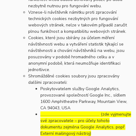
nezbytně nutnou pro fungování webu.
Vznese-li návštěvník námitku proti zpracování
technických cookies nezbytných pro fungování
webových stránek, nelze v takovém případě zaručit
plnou funkčnost a kompatibilitu webových stránek.
Cookies, které jsou sbírány za účelem měření
návštěvnosti webu a vytváření statistik týkající se
návštěvnosti a chování návštěvníků na webu, jsou
posuzovány v podobě hromadného celku a v
anonymní podobě, která neumožňuje identifikaci
jednotlivce.
Shromážděné cookies soubory jsou zpracovány
dalšími zpracovateli:
Poskytovatelem služby Google Analytics,
provozované společností Google Inc., sídlem
1600 Amphitheatre Parkway, Mountain View,
CA 94043, USA
……………………………………………………..… (zde vyjmenujte
své zpracovatele – pro účely tohoto
dokumentu zejména Google Analytics, popř.
Externí mailingový nástroj)