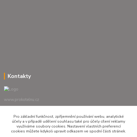
Kontakty
www.prokotelnu.cz
+420 723 010 011
Pro základní funkčnost, zpříjemnění používání webu, analytické
účely a v případě udělení souhlasu také pro účely cílení reklamy
Po-Pá 7-16 hod.
využíváme soubory cookies. Nastavení vlastních preferencí
cookies můžete kdykoli upravit odkazem ve spodní části stránek.
prokotelnu@seznam.cz