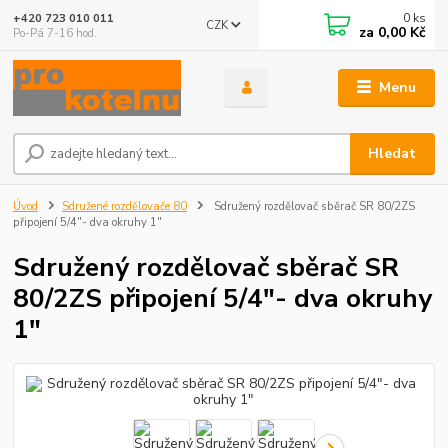
0
ks
+420 723 010 011
CZK
za
0,00 Kč
Po-Pá 7-16 hod.
Menu
Hledat
Úvod
Sdružené rozdělovače 80
Sdružený rozdělovač sběrač SR 80/2ZS
připojení 5/4"- dva okruhy 1"
Sdružený rozdělovač sběrač SR
80/2ZS připojení 5/4"- dva okruhy
1"