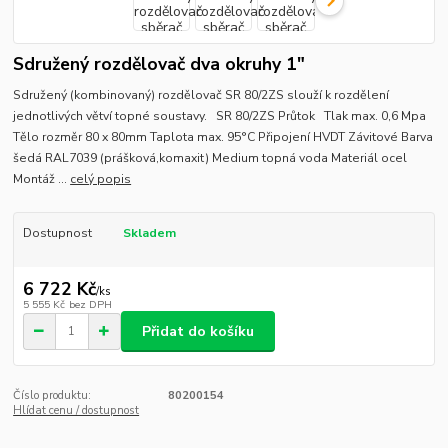
Sdružený rozdělovač dva okruhy 1"
Sdružený (kombinovaný) rozdělovač SR 80/2ZS slouží k rozdělení
jednotlivých větví topné soustavy. SR 80/2ZS Průtok Tlak max. 0,6 Mpa
Tělo rozměr 80 x 80mm Taplota max. 95°C Připojení HVDT Závitové Barva
šedá RAL7039 (prášková,komaxit) Medium topná voda Materiál ocel
Montáž ...
celý popis
Dostupnost
Skladem
6 722 Kč
/
ks
5 555 Kč
bez DPH
Přidat do košíku
Číslo produktu:
80200154
Hlídat cenu / dostupnost