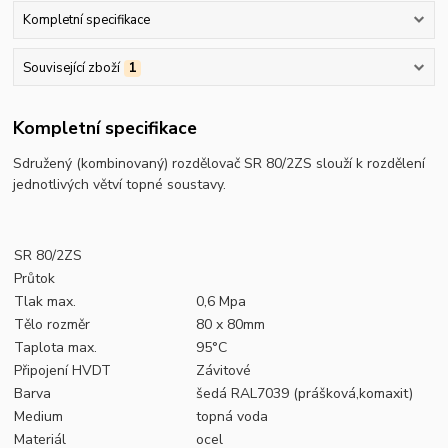
Kompletní specifikace
Související zboží
1
Kompletní specifikace
Sdružený (kombinovaný) rozdělovač SR 80/2ZS
slouží k rozdělení
jednotlivých větví topné soustavy.
SR 80/2ZS
Průtok
Tlak max.
0,6 Mpa
Tělo rozměr
80 x 80mm
Taplota max.
95°C
Připojení HVDT
Závitové
Barva
šedá RAL7039 (prášková,komaxit)
Medium
topná voda
Materiál
ocel