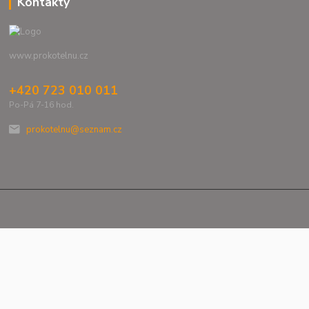
Kontakty
www.prokotelnu.cz
+420 723 010 011
Po-Pá 7-16 hod.
prokotelnu@seznam.cz